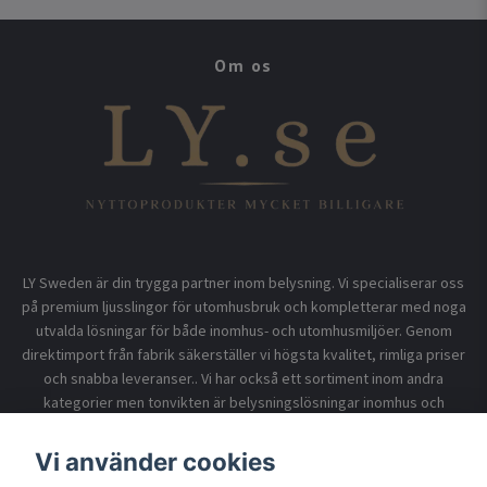
Om os
LY Sweden är din trygga partner inom belysning. Vi specialiserar oss
på premium ljusslingor för utomhusbruk och kompletterar med noga
utvalda lösningar för både inomhus- och utomhusmiljöer. Genom
direktimport från fabrik säkerställer vi högsta kvalitet, rimliga priser
och snabba leveranser.. Vi har också ett sortiment inom andra
kategorier men tonvikten är belysningslösningar inomhus och
utomhusbruk.
Vi använder cookies