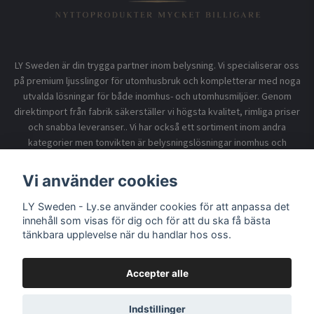
LY Sweden är din trygga partner inom belysning. Vi specialiserar oss
på premium ljusslingor för utomhusbruk och kompletterar med noga
utvalda lösningar för både inomhus- och utomhusmiljöer. Genom
direktimport från fabrik säkerställer vi högsta kvalitet, rimliga priser
och snabba leveranser.. Vi har också ett sortiment inom andra
kategorier men tonvikten är belysningslösningar inomhus och
utomhusbruk.
Vi använder cookies
LY Sweden - Ly.se använder cookies för att anpassa det
Information
innehåll som visas för dig och för att du ska få bästa
tänkbara upplevelse när du handlar hos oss.
Accepter alle
© 2026 LY Sweden - Ly.se
Indstillinger