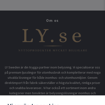
Om os
LY Sweden är din trygga partner inom belysning. Vi specialiserar oss
på premium ljusslingor för utomhusbruk och kompletterar med noga
utvalda lösningar för både inomhus- och utomhusmiljöer. Genom
direktimport från fabrik säkerställer vi högsta kvalitet, rimliga priser
och snabba leveranser.. Vi har också ett sortiment inom andra
kategorier men tonvikten är belysningslösningar inomhus och
utomhusbruk.