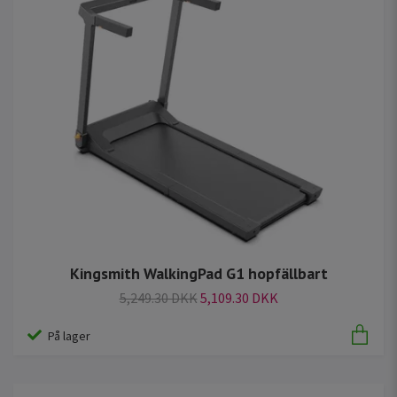
Kingsmith WalkingPad G1 hopfällbart
5,249.30 DKK
5,109.30 DKK
På lager