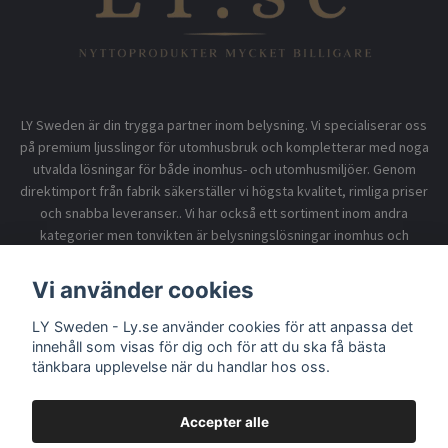
LY Sweden är din trygga partner inom belysning. Vi specialiserar oss
på premium ljusslingor för utomhusbruk och kompletterar med noga
utvalda lösningar för både inomhus- och utomhusmiljöer. Genom
direktimport från fabrik säkerställer vi högsta kvalitet, rimliga priser
och snabba leveranser.. Vi har också ett sortiment inom andra
kategorier men tonvikten är belysningslösningar inomhus och
utomhusbruk.
Vi använder cookies
LY Sweden - Ly.se använder cookies för att anpassa det
Information
innehåll som visas för dig och för att du ska få bästa
tänkbara upplevelse när du handlar hos oss.
Accepter alle