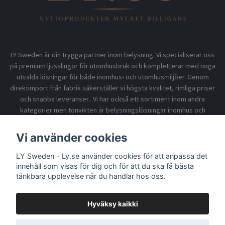
LY Sweden är din trygga partner inom belysning. Vi specialiserar oss
på premium ljusslingor för utomhusbruk och kompletterar med noga
utvalda lösningar för både inomhus- och utomhusmiljöer. Genom
direktimport från fabrik säkerställer vi högsta kvalitet, rimliga priser
och snabba leveranser.. Vi har också ett sortiment inom andra
kategorier men tonvikten är belysningslösningar inomhus och
utomhusbruk.
Vi använder cookies
LY Sweden - Ly.se använder cookies för att anpassa det
Information
innehåll som visas för dig och för att du ska få bästa
tänkbara upplevelse när du handlar hos oss.
Hyväksy kaikki