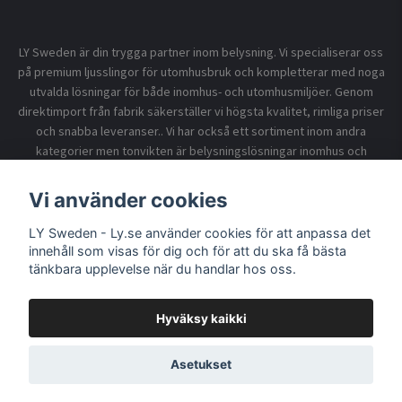
LY Sweden är din trygga partner inom belysning. Vi specialiserar oss
på premium ljusslingor för utomhusbruk och kompletterar med noga
utvalda lösningar för både inomhus- och utomhusmiljöer. Genom
direktimport från fabrik säkerställer vi högsta kvalitet, rimliga priser
och snabba leveranser.. Vi har också ett sortiment inom andra
kategorier men tonvikten är belysningslösningar inomhus och
utomhusbruk.
Vi använder cookies
LY Sweden - Ly.se använder cookies för att anpassa det
Information
innehåll som visas för dig och för att du ska få bästa
tänkbara upplevelse när du handlar hos oss.
Hyväksy kaikki
© 2026 LY Sweden - Ly.se
Asetukset