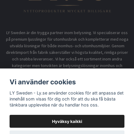
LY Sweden är din trygga partner inom belysning. Vi specialiserar oss
på premium ljusslingor för utomhusbruk och kompletterar med noga
utvalda lösningar för både inomhus- och utomhusmiljöer. Genom
direktimport från fabrik säkerställer vi högsta kvalitet, rimliga priser
och snabba leveranser.. Vi har också ett sortiment inom andra
kategorier men tonvikten är belysningslösningar inomhus och
utomhusbruk.
Vi använder cookies
LY Sweden - Ly.se använder cookies för att anpassa det
Information
innehåll som visas för dig och för att du ska få bästa
tänkbara upplevelse när du handlar hos oss.
Hyväksy kaikki