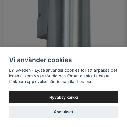
Vi använder cookies
LY Sweden - Ly.se använder cookies för att anpassa det
Llitt Nils II Väggarmatur 2xGU10-sockel IP44
innehåll som visas för dig och för att du ska få bästa
tänkbara upplevelse när du handlar hos oss.
Aluminium
42,21 €
Hyväksy kaikki
Varastossa
Asetukset