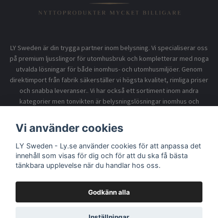
LY Sweden är din trygga partner inom belysning. Vi specialiserar oss
på premium ljusslingor för utomhusbruk och kompletterar med noga
utvalda lösningar för både inomhus- och utomhusmiljöer. Genom
direktimport från fabrik säkerställer vi högsta kvalitet, rimliga priser
och snabba leveranser.. Vi har också ett sortiment inom andra
kategorier men tonvikten är belysningslösningar inomhus och
utomhusbruk.
Vi använder cookies
LY Sweden - Ly.se använder cookies för att anpassa det
Information
innehåll som visas för dig och för att du ska få bästa
tänkbara upplevelse när du handlar hos oss.
Godkänn alla
© 2026 LY Sweden - Ly.se
Inställningar