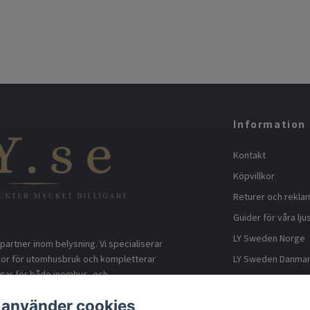
Information
Kontakt
Köpvillkor
Returer och rekla
Guider för våra lju
LY Sweden Norge
partner inom belysning. Vi specialiserar
LY Sweden Danma
gor för utomhusbruk och kompletterar
gar för både inomhus- och
LY Sweden Finland
rektimport från fabrik säkerställer vi
Om LY Sweden AB
 använder cookies
priser och snabba leveranser.. Vi har