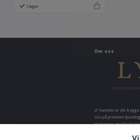
I lager
Om oss
LY Sweden är din trygga 
oss på premium ljusslin
med noga utvalda lösnin
utomhusmiljöer. Genom di
Vi
högsta kvalitet, rimliga 