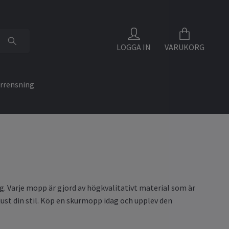
LOGGA IN
VARUKORG
rrensning
ng. Varje mopp är gjord av högkvalitativt material som är
 just din stil. Köp en skurmopp idag och upplev den