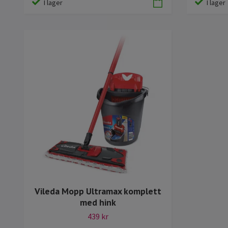
I lager
I lager
Vileda Mopp Ultramax komplett
med hink
439 kr