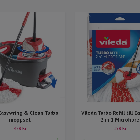
Easywring & Clean Turbo
Vileda Turbo Refill till 
moppset
2 in 1 Microfibre
479 kr
199 kr