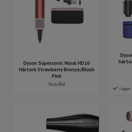
Dyso
hårto
Dyson Supersonic Nural HD16
Hårtork Strawberry Bronze/Blush
Pink
Slutsåld
I lager