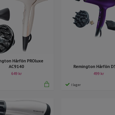
ngton Hårfön PROluxe
AC9140
Remington Hårfön D
649 kr
499 kr
I lager