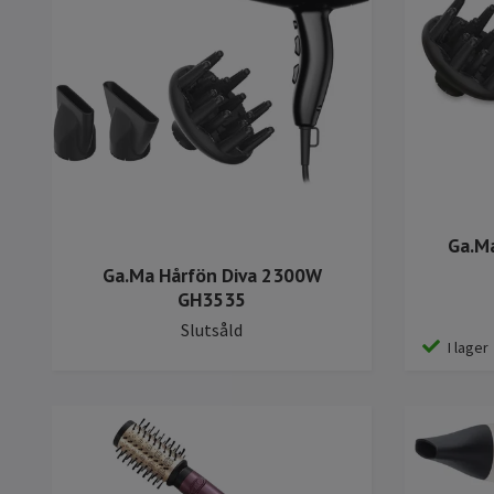
Ga.Ma
Ga.Ma Hårfön Diva 2300W
GH3535
Slutsåld
I lager