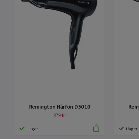
Remington Hårfön D3010
Rem
379 kr
I lager
I lager