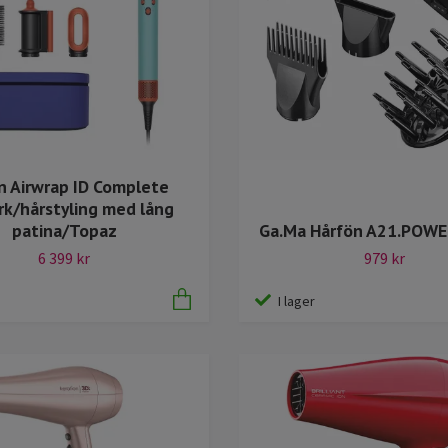
n Airwrap ID Complete
rk/hårstyling med lång
patina/Topaz
Ga.Ma Hårfön A21.POWE
6 399 kr
979 kr
I lager