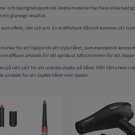
rme- och hastighetskontroll. Andra modeller har flera olika hast
e ett glansigt resultat.
er som effekt, vikt och pris. En kraftfullare hårtork kommer att to
orkar för att hjälpa till att styla håret, som exempelvis koncent
en diffusor används för att sprida ut luftströmmen för att skapa 
 den på rätt sätt för att undvika skador på håret. Håll hårtorken i r
e produkt för att skydda håret mot skador.