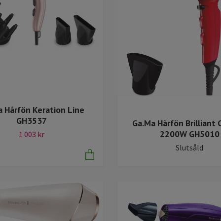
 Hårfön Keration Line
GH3537
Ga.Ma Hårfön Brilliant 
2200W GH5010
1 003 kr
Slutsåld