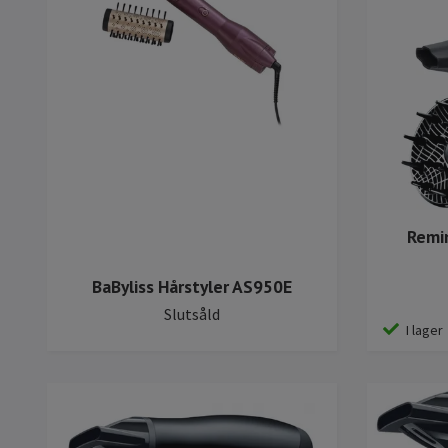
Remi
BaByliss Hårstyler AS950E
Slutsåld
I lager