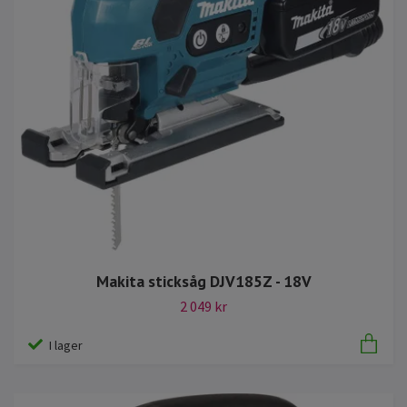
Makita sticksåg DJV185Z - 18V
2 049 kr
I lager