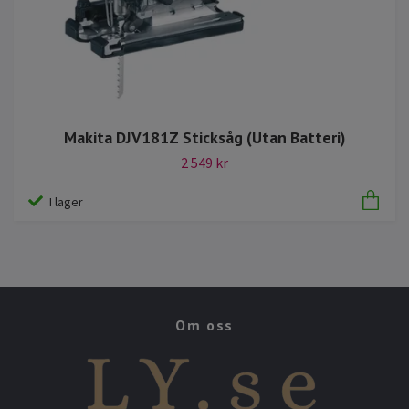
Makita DJV181Z Sticksåg (Utan Batteri)
2 549 kr
I lager
Om oss