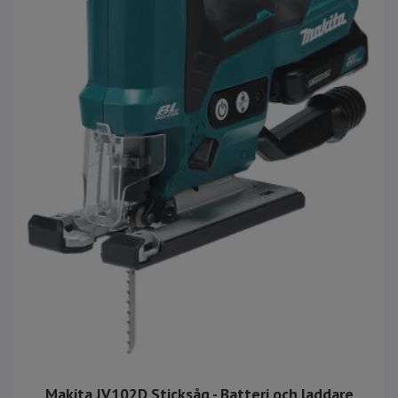
Makita JV102D Sticksåg - Batteri och laddare