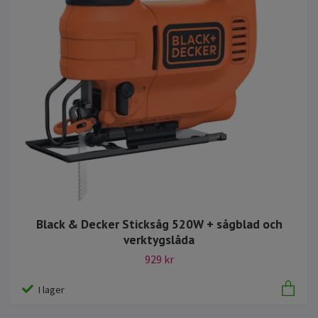
Black & Decker Sticksåg 520W + sågblad och
verktygslåda
929 kr
I lager