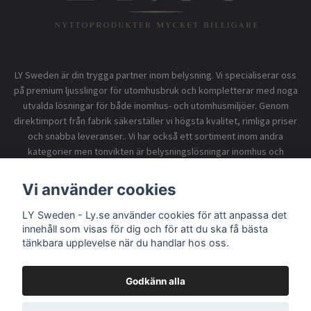
LY Sweden är din trygga partner inom belysning. Vi specialiserar oss
på premium ljusslingor för utomhusbruk och kompletterar med noga
utvalda lösningar för både inomhus- och utomhusmiljöer. Genom
direktimport från fabrik säkerställer vi högsta kvalitet, rimliga priser
och snabba leveranser.. Vi har också ett sortiment inom andra
kategorier men tonvikten är belysningslösningar inomhus och
utomhusbruk.
Vi använder cookies
LY Sweden - Ly.se använder cookies för att anpassa det
Information
innehåll som visas för dig och för att du ska få bästa
tänkbara upplevelse när du handlar hos oss.
Godkänn alla