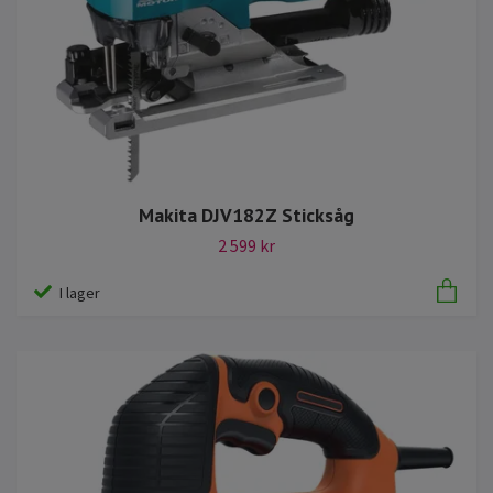
Makita DJV182Z Sticksåg
2 599 kr
I lager