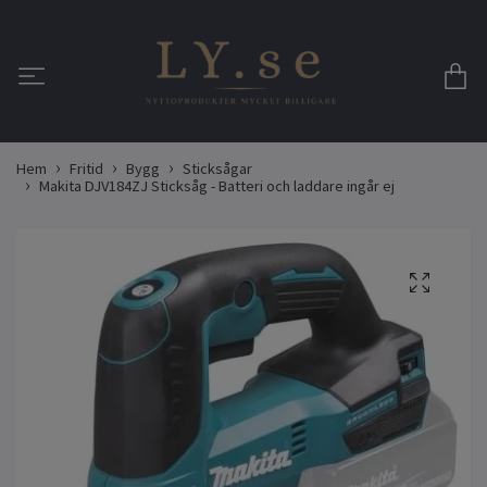
Hem
Fritid
Bygg
Sticksågar
Makita DJV184ZJ Sticksåg - Batteri och laddare ingår ej