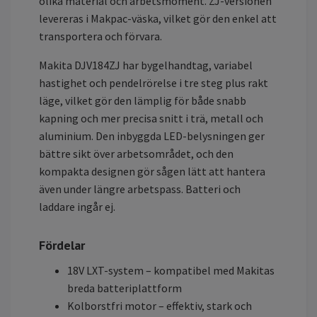
olika material och arbetsmoment. ZJ-versionen
levereras i Makpac-väska, vilket gör den enkel att
transportera och förvara.
Makita DJV184ZJ har bygelhandtag, variabel
hastighet och pendelrörelse i tre steg plus rakt
läge, vilket gör den lämplig för både snabb
kapning och mer precisa snitt i trä, metall och
aluminium. Den inbyggda LED-belysningen ger
bättre sikt över arbetsområdet, och den
kompakta designen gör sågen lätt att hantera
även under längre arbetspass. Batteri och
laddare ingår ej.
Fördelar
18V LXT-system – kompatibel med Makitas
breda batteriplattform
Kolborstfri motor – effektiv, stark och