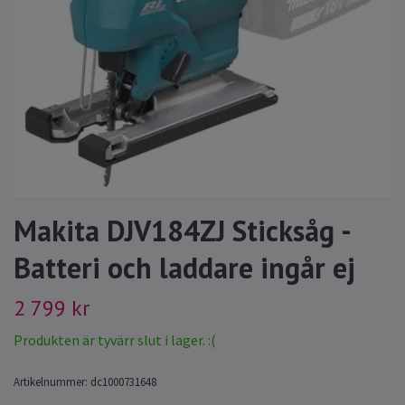
Makita DJV184ZJ Sticksåg -
Batteri och laddare ingår ej
2 799 kr
Produkten är tyvärr slut i lager. :(
Artikelnummer:
dc1000731648