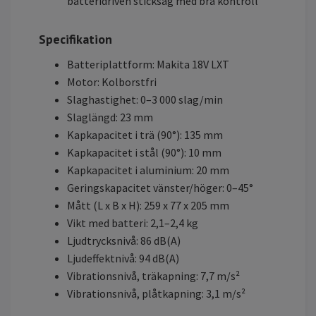
batteridriven sticksåg med bra kontroll
Specifikation
Batteriplattform: Makita 18V LXT
Motor: Kolborstfri
Slaghastighet: 0–3 000 slag/min
Slaglängd: 23 mm
Kapkapacitet i trä (90°): 135 mm
Kapkapacitet i stål (90°): 10 mm
Kapkapacitet i aluminium: 20 mm
Geringskapacitet vänster/höger: 0–45°
Mått (L x B x H): 259 x 77 x 205 mm
Vikt med batteri: 2,1–2,4 kg
Ljudtrycksnivå: 86 dB(A)
Ljudeffektnivå: 94 dB(A)
Vibrationsnivå, träkapning: 7,7 m/s²
Vibrationsnivå, plåtkapning: 3,1 m/s²