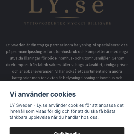
LY Sweden är din trygga partner inom belysning. Vi specialiserar oss
på premium ljusslingor för utomhusbruk och kompletterar med noga
utvalda lösningar för både inomhus- och utomhusmiljöer. Genom
direktimport från fabrik säkerställer vi högsta kvalitet, rimliga priser
och snabba leveranser.. Vi har också ett sortiment inom andra
kategorier men tonvikten är belysningslösningar inomhus och
utomhusbruk.
Vi använder cookies
Information
LY Sweden - Ly.se använder cookies för att anpassa det
innehåll som visas för dig och för att du ska få bästa
tänkbara upplevelse när du handlar hos oss.
Godkänn alla