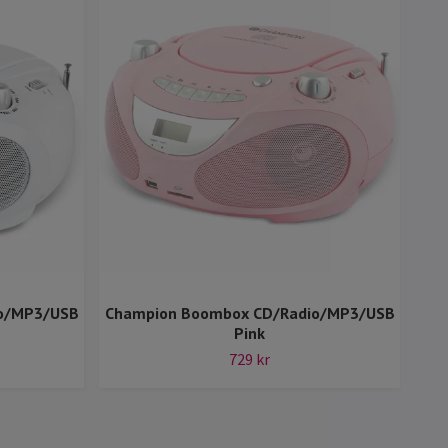
o/MP3/USB
Champion Boombox CD/Radio/MP3/USB
Cha
Pink
729 kr