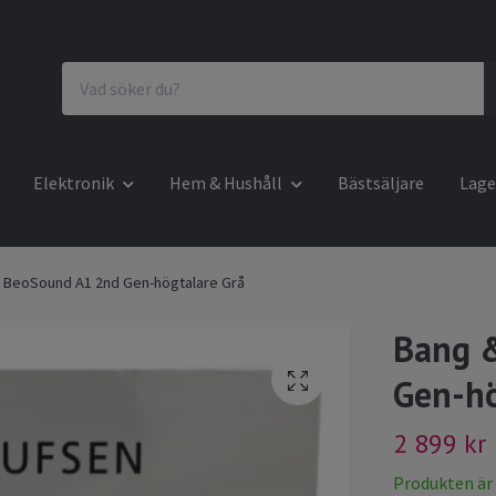
Elektronik
Hem & Hushåll
Bästsäljare
Lage
 BeoSound A1 2nd Gen-högtalare Grå
Bang 
Gen-hö
2 899 kr
Produkten är ty