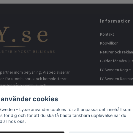
Information
Kontakt
Köpvillkor
Returer och rekla
Guider för våra lju
LY Sweden Norge
partner inom belysning. Vi specialiserar
LY Sweden Danma
gor för utomhusbruk och kompletterar
gar för både inomhus- och
LY Sweden Finland
rektimport från fabrik säkerställer vi
Om LY Sweden AB
 använder cookies
priser och snabba leveranser.. Vi har
m andra kategorier men tonvikten är
Ångerrättsknapp
Sweden - Ly.se använder cookies för att anpassa det innehåll som
omhus och utomhusbruk.
as för dig och för att du ska få bästa tänkbara upplevelse när du
dlar hos oss.