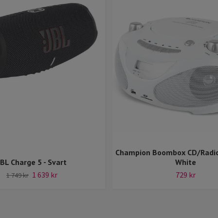
Champion Boombox CD/Radi
JBL Charge 5 - Svart
White
1 639 kr
729 kr
1 749 kr