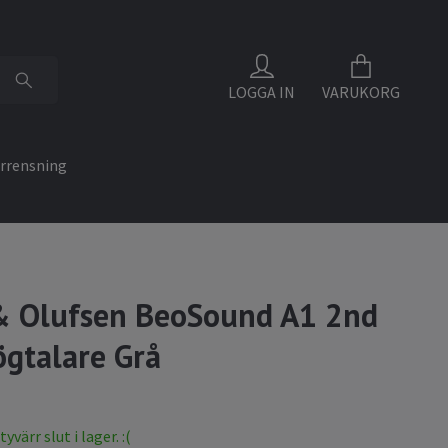
LOGGA IN
VARUKORG
rrensning
& Olufsen BeoSound A1 2nd
gtalare Grå
värr slut i lager. :(