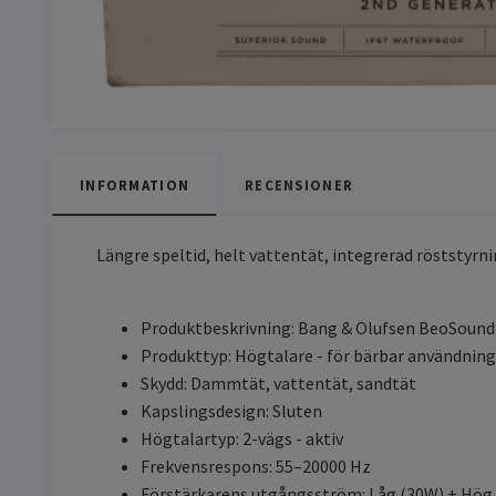
INFORMATION
RECENSIONER
Längre speltid, helt vattentät, integrerad röststyrn
Produktbeskrivning: Bang & Olufsen BeoSound A
Produkttyp: Högtalare - för bärbar användning
Skydd: Dammtät, vattentät, sandtät
Kapslingsdesign: Sluten
Högtalartyp: 2-vägs - aktiv
Frekvensrespons: 55–20000 Hz
Förstärkarens utgångsström: Låg (30W) + Hög