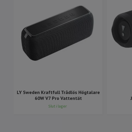
LY Sweden Kraftfull Trådlös Högtalare
60W V7 Pro Vattentät
Slut i lager