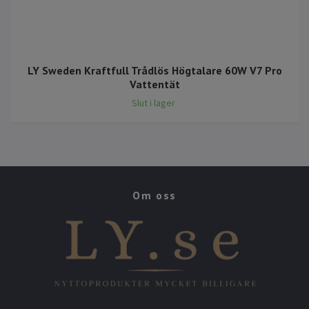
LY Sweden Kraftfull Trådlös Högtalare 60W V7 Pro
Vattentät
Slut i lager
Om oss