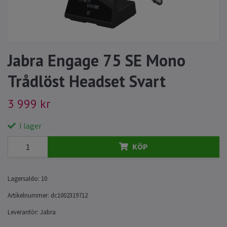
Jabra Engage 75 SE Mono
Trådlöst Headset Svart
3 999 kr
I lager
KÖP
Lagersaldo:
10
Artikelnummer:
dc1002319712
Leverantör:
Jabra