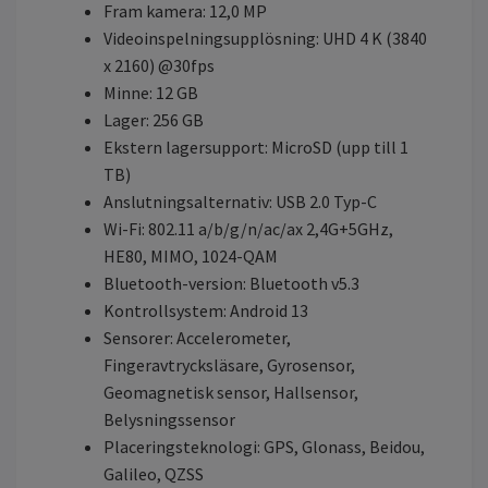
Fram kamera: 12,0 MP
Videoinspelningsupplösning: UHD 4 K (3840
x 2160) @30fps
Minne: 12 GB
Lager: 256 GB
Ekstern lagersupport: MicroSD (upp till 1
TB)
Anslutningsalternativ: USB 2.0 Typ-C
Wi-Fi: 802.11 a/b/g/n/ac/ax 2,4G+5GHz,
HE80, MIMO, 1024-QAM
Bluetooth-version: Bluetooth v5.3
Kontrollsystem: Android 13
Sensorer: Accelerometer,
Fingeravtrycksläsare, Gyrosensor,
Geomagnetisk sensor, Hallsensor,
Belysningssensor
Placeringsteknologi: GPS, Glonass, Beidou,
Galileo, QZSS