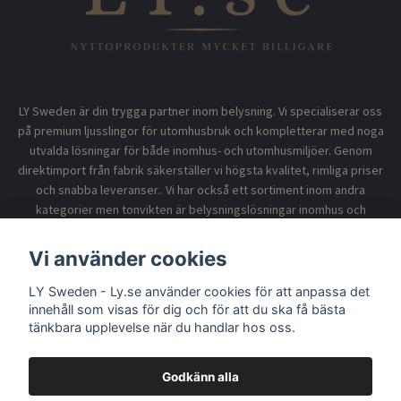
LY Sweden är din trygga partner inom belysning. Vi specialiserar oss
på premium ljusslingor för utomhusbruk och kompletterar med noga
utvalda lösningar för både inomhus- och utomhusmiljöer. Genom
direktimport från fabrik säkerställer vi högsta kvalitet, rimliga priser
och snabba leveranser.. Vi har också ett sortiment inom andra
kategorier men tonvikten är belysningslösningar inomhus och
utomhusbruk.
Vi använder cookies
LY Sweden - Ly.se använder cookies för att anpassa det
Information
innehåll som visas för dig och för att du ska få bästa
tänkbara upplevelse när du handlar hos oss.
Godkänn alla