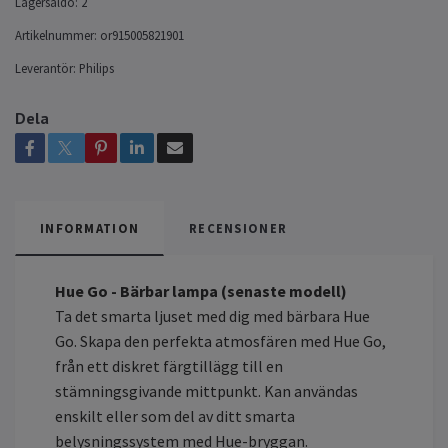
Lagersaldo:
2
Artikelnummer:
or915005821901
Leverantör:
Philips
Dela
INFORMATION
RECENSIONER
Hue Go - Bärbar lampa (senaste modell)
Ta det smarta ljuset med dig med bärbara Hue
Go. Skapa den perfekta atmosfären med Hue Go,
från ett diskret färgtillägg till en
stämningsgivande mittpunkt. Kan användas
enskilt eller som del av ditt smarta
belysningssystem med Hue-bryggan.