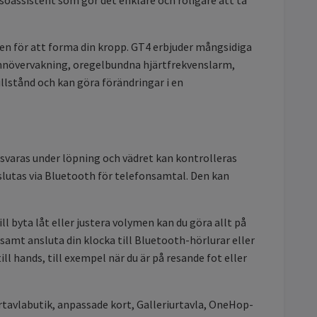
gen för att forma din kropp. GT4 erbjuder mångsidiga
mnövervakning, oregelbundna hjärtfrekvenslarm,
lstånd och kan göra förändringar i en
svaras under löpning och vädret kan kontrolleras
lutas via Bluetooth för telefonsamtal. Den kan
 byta låt eller justera volymen kan du göra allt på
 samt ansluta din klocka till Bluetooth-hörlurar eller
ll hands, till exempel när du är på resande fot eller
Urtavlabutik, anpassade kort, Galleriurtavla, OneHop-