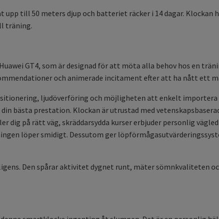
 till 50 meters djup och batteriet räcker i 14 dagar. Klockan har 
l träning.
awei GT4, som är designad för att möta alla behov hos en tränin
ommendationer och animerade incitament efter att ha nått ett m
itionering, ljudöverföring och möjligheten att enkelt importera o
 din bästa prestation. Klockan är utrustad med vetenskapsbaserade
ller dig på rätt väg, skräddarsydda kurser erbjuder personlig vägle
äningen löper smidigt. Dessutom ger löpförmågasutvärderingssys
elligens. Den spårar aktivitet dygnet runt, mäter sömnkvaliteten oc
denna smartklocka ingenting åt slumpen. Det är en personlig häls