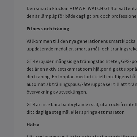
Den smarta klockan HUAWEI WATCH GT4 är vattentät upp
den är lämplig för både dagligt bruk och professionel
Fitness och träning
Välkommen till den nya generationens smartklocka Hu
uppdaterade medaljer, smarta mål- och träningsrek
GT4 erbjuder mångsidiga träningsfaciliteter, GPS-pos
det är en aktivitetskamrat som hjälper dig att uppnå
din träning. En löpplan med artificiell intelligens hå
automatisk träningspaus/-återuppta ser till att tr
övervakning av utvecklingen.
GT4 är inte bara banbrytande i stil, utan också i int
ditt dagliga stegmål eller springa ett maraton.
Hälsa
När det kommer till hälsa och välbefinnande lämnar 