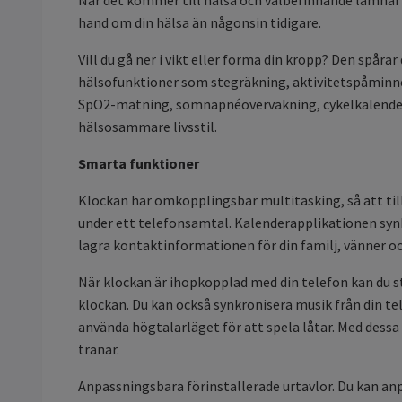
hand om din hälsa än någonsin tidigare.
Vill du gå ner i vikt eller forma din kropp? Den spå
hälsofunktioner som stegräkning, aktivitetspåminn
SpO2-mätning, sömnapnéövervakning, cykelkalender fö
hälsosammare livsstil.
Smarta funktioner
Klockan har omkopplingsbar multitasking, så att til
under ett telefonsamtal. Kalenderapplikationen syn
lagra kontaktinformationen för din familj, vänner oc
När klockan är ihopkopplad med din telefon kan du st
klockan. Du kan också synkronisera musik från din tele
använda högtalarläget för att spela låtar. Med dessa f
tränar.
Anpassningsbara förinstallerade urtavlor. Du kan anp