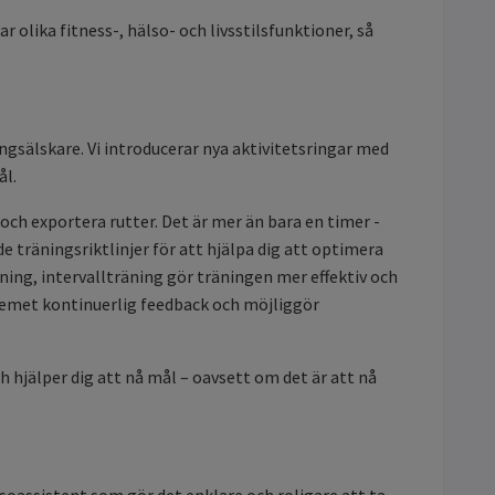
olika fitness-, hälso- och livsstilsfunktioner, så
gsälskare. Vi introducerar nya aktivitetsringar med
ål.
ch exportera rutter. Det är mer än bara en timer -
 träningsriktlinjer för att hjälpa dig att optimera
dning, intervallträning gör träningen mer effektiv och
temet kontinuerlig feedback och möjliggör
h hjälper dig att nå mål – oavsett om det är att nå
oassistent som gör det enklare och roligare att ta