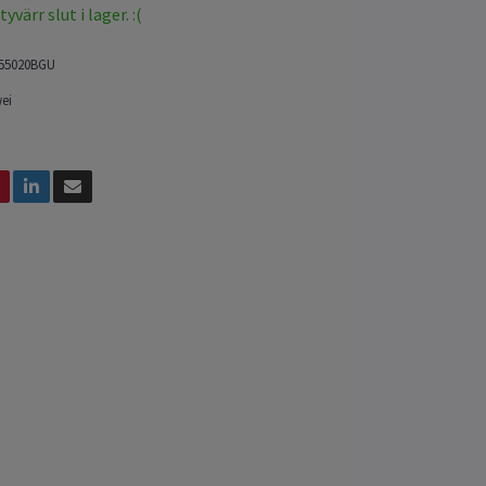
värr slut i lager. :(
i55020BGU
ei