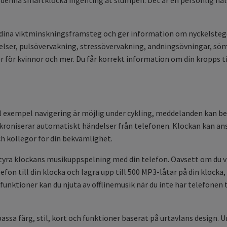
rar dina viktminskningsframsteg och ger information om nyckelste
elser, pulsövervakning, stressövervakning, andningsövningar, sö
r kvinnor och mer. Du får korrekt information om din kropps til
l exempel navigering är möjlig under cykling, meddelanden kan be
kroniserar automatiskt händelser från telefonen. Klockan kan ans
h kollegor för din bekvämlighet.
yra klockans musikuppspelning med din telefon. Oavsett om du vill
fon till din klocka och lagra upp till 500 MP3-låtar på din klocka,
unktioner kan du njuta av offlinemusik när du inte har telefonen ti
assa färg, stil, kort och funktioner baserat på urtavlans design. 