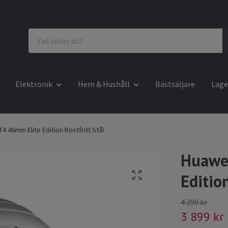
Elektronik
Hem & Hushåll
Bästsäljare
Lage
 46mm Elite Edition Rostfritt Stål
Huawe
Edition
4 299 kr
3 899 kr