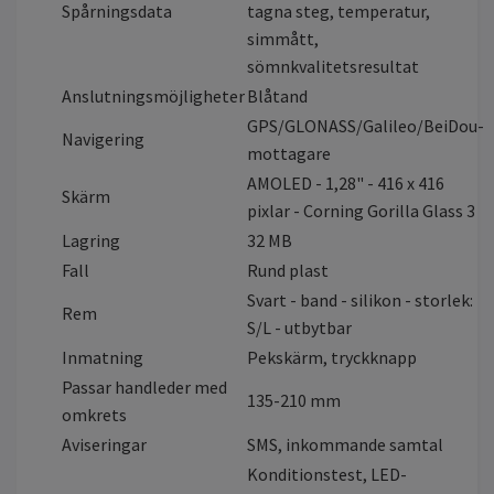
Spårningsdata
tagna steg, temperatur,
simmått,
sömnkvalitetsresultat
Anslutningsmöjligheter
Blåtand
GPS/GLONASS/Galileo/BeiDou-
Navigering
mottagare
AMOLED - 1,28" - 416 x 416
Skärm
pixlar - Corning Gorilla Glass 3
Lagring
32 MB
Fall
Rund plast
Svart - band - silikon - storlek:
Rem
S/L - utbytbar
Inmatning
Pekskärm, tryckknapp
Passar handleder med
135-210 mm
omkrets
Aviseringar
SMS, inkommande samtal
Konditionstest, LED-