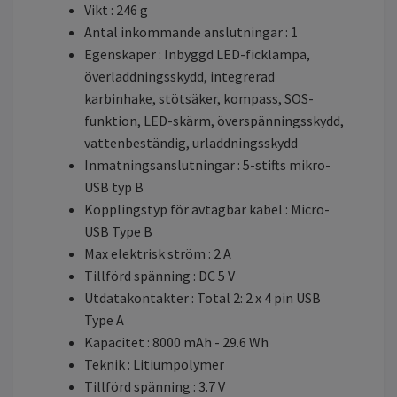
Vikt : 246 g
Antal inkommande anslutningar : 1
Egenskaper : Inbyggd LED-ficklampa,
överladdningsskydd, integrerad
karbinhake, stötsäker, kompass, SOS-
funktion, LED-skärm, överspänningsskydd,
vattenbeständig, urladdningsskydd
Inmatningsanslutningar : 5-stifts mikro-
USB typ B
Kopplingstyp för avtagbar kabel : Micro-
USB Type B
Max elektrisk ström : 2 A
Tillförd spänning : DC 5 V
Utdatakontakter : Total 2: 2 x 4 pin USB
Type A
Kapacitet : 8000 mAh - 29.6 Wh
Teknik : Litiumpolymer
Tillförd spänning : 3.7 V