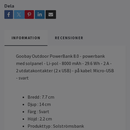
Dela
INFORMATION
RECENSIONER
Goobay Outdoor PowerBank 8.0 - powerbank
med solpanel - Li-pol - 8000 mAh - 29.6 Wh - 2 A -
2 utdatakontakter (2 x USB) - på kabel: Micro-USB
- svart
Bredd : 7.7 cm
Djup : 14 cm
Färg : Svart
Höjd : 2.2 cm
Produkttyp : Solströmsbank