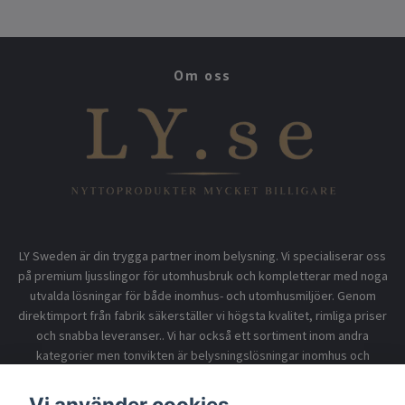
Om oss
LY Sweden är din trygga partner inom belysning. Vi specialiserar oss
på premium ljusslingor för utomhusbruk och kompletterar med noga
utvalda lösningar för både inomhus- och utomhusmiljöer. Genom
direktimport från fabrik säkerställer vi högsta kvalitet, rimliga priser
och snabba leveranser.. Vi har också ett sortiment inom andra
kategorier men tonvikten är belysningslösningar inomhus och
utomhusbruk.
Vi använder cookies