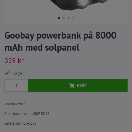
Goobay powerbank på 8000
mAh med solpanel
339 kr
I lager
KÖP
Lagersaldo:
7
Artikelnummer:
dc992949124
Leverantör:
Goobay