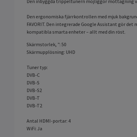
Den inbyggda trippeltunern möjliggör mottagning via 
Den ergonomiska fjärrkontrollen med mjuk bakgrundsb
FAVORIT. Den integrerade Google Assistant gör det m
kompatibla smarta enheter – allt med din röst.
Skärmstorlek, ": 50
Skärmupplösning: UHD
Tuner typ:
DVB-C
DVB-S
DVB-S2
DVB-T
DVB-T2
Antal HDMI-portar: 4
WiFi: Ja