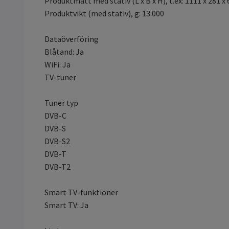
Produktmått med stativ (L x B x H), t.ex: 1111 x 281 x
Produktvikt (med stativ), g: 13 000
Dataöverföring
Blåtand: Ja
WiFi: Ja
TV-tuner
Tuner typ
DVB-C
DVB-S
DVB-S2
DVB-T
DVB-T2
Smart TV-funktioner
Smart TV: Ja