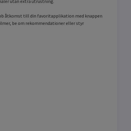
aler utan extra utrustning.
bb åtkomst till din favoritapplikation med knappen
filmer, be om rekommendationer eller styr