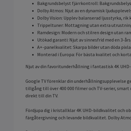
Bakgrundsbelyst fjärrkontroll: Bakgrundsbelys
Dolby Atmos: Njut av en dynamisk ljuduppleve
Dolby Vision: Upplev balanserad ljusstyrka, rik 
Trippeltuner: Mottagning utan extra utrustning
Ramdesign: Modern och stilren design utan ra
Utökad garanti: Njut av sinnesfrid med en 3-år
A+-panelkvalitet: Skarpa bilder utan döda pixla
Monterad i Europa: För bästa kvalitet och kort
Njut av din favoritunderhållning i fantastisk 4K U
Google TV förenklar din underhållningsupplevelse ge
tillgång till över 400 000 filmer och TV-serier, sm
direkt till din TV.
Fördjupa dig i kristallklar 4K UHD-bildkvalitet och ob
färgåtergivning och levande bildkvalitet. Dolby Atm