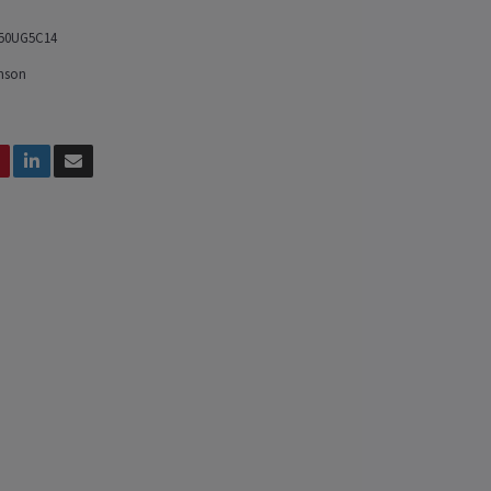
i50UG5C14
mson