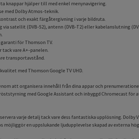
ta knappar hjälper till med enkel menynavigering.
lse med Dolby Atmos-teknik.
kontrast och exakt färgåtergivning i varje bildruta.
 via satellit (DVB-S2), antenn (DVB-T2) eller kabelanslutning (DV
m.
s garanti för Thomson TV.
r tack vare A+-panelen.
are transportavstånd.
HD-kvalitet med Thomson Google TV UHD.
nom att organisera innehåll från dina appar och prenumerationer.
art röststyrning med Google Assistant och inbyggd Chromecast för
servera varje detalj tack vare dess fantastiska upplösning. Dolby V
os möjliggör en uppslukande ljudupplevelse skapad av externa hög