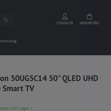
LOGGA IN
VARUKORG
rrensning
on 50UG5C14 50" QLED UHD
 Smart TV
värr slut i lager. :(