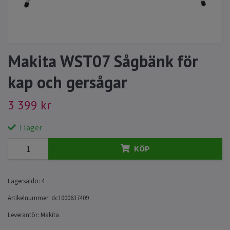
Makita WST07 Sågbänk för
kap och gersågar
3 399 kr
I lager
KÖP
Lagersaldo:
4
Artikelnummer:
dc1000637409
Leverantör:
Makita