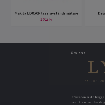
Makita LD030P laseravståndsmätare
Dew
1 029 kr
Om oss
LY Sweden är din trygga 
oss på premium ljusslin