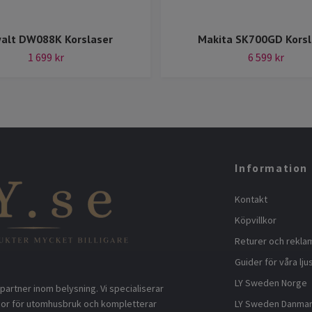
alt DW088K Korslaser
Makita SK700GD Korsl
1 699 kr
6 599 kr
Information
Kontakt
Köpvillkor
Returer och rekla
Guider för våra lju
LY Sweden Norge
partner inom belysning. Vi specialiserar
LY Sweden Danma
gor för utomhusbruk och kompletterar