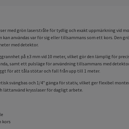
ser med grön laserstråle för tydlig och exakt uppmärkning vid mo
som kan användas var för sig eller tillsammans som ett kors. Den g
0 meter med detektor.
noggrannhet på ±3 mm vid 10 meter, vilket gör den lämplig för pre
ända, samt ett pulsläge för användning tillsammans med detekto
 för att tåla stötar och fall från upp till 1 meter.
 svängbas och 1/4" gänga för stativ, vilket ger flexibel monteri
ch lättanvänd krysslaser för dagligt arbete.
le
m kors