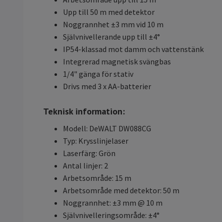
Upp till 50 m med detektor
Noggrannhet ±3 mm vid 10 m
Självnivellerande upp till ±4°
IP54-klassad mot damm och vattenstänk
Integrerad magnetisk svängbas
1/4" gänga för stativ
Drivs med 3 x AA-batterier
Teknisk information:
Modell: DeWALT DW088CG
Typ: Krysslinjelaser
Laserfärg: Grön
Antal linjer: 2
Arbetsområde: 15 m
Arbetsområde med detektor: 50 m
Noggrannhet: ±3 mm @ 10 m
Självnivelleringsområde: ±4°