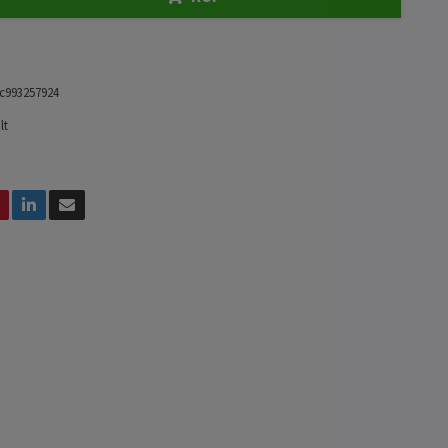
c993257924
lt