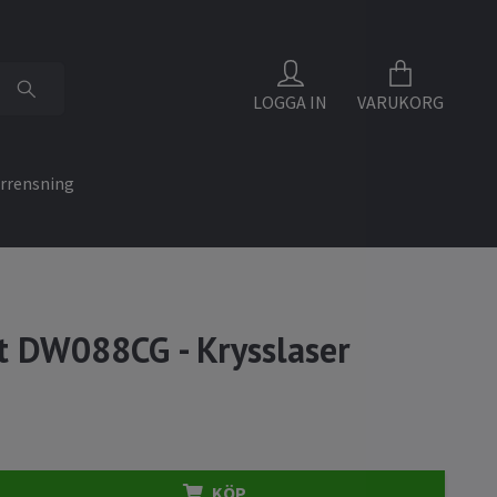
LOGGA IN
VARUKORG
rrensning
 DW088CG - Krysslaser
KÖP