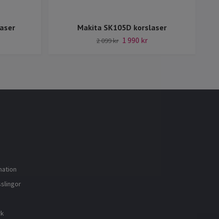
aser
Makita SK105D korslaser
1 990 kr
2 099 kr
mation
sslingor
rk