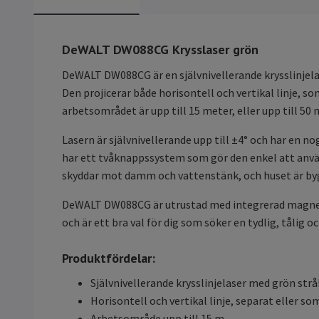
DeWALT DW088CG Krysslaser grön
DeWALT DW088CG är en självnivellerande krysslinjela
Den projicerar både horisontell och vertikal linje, 
arbetsområdet är upp till 15 meter, eller upp till 5
Lasern är självnivellerande upp till ±4° och har en 
har ett tvåknappssystem som gör den enkel att anv
skyddar mot damm och vattenstänk, och huset är byggt
DeWALT DW088CG är utrustad med integrerad magnetisk
och är ett bra val för dig som söker en tydlig, tålig o
Produktfördelar:
Självnivellerande krysslinjelaser med grön strå
Horisontell och vertikal linje, separat eller so
Arbetsområde upp till 15 m