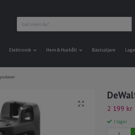
Elektronik
Hem & Hushåll
Bästsäljare
Lage
ysslaser
DeWalt
2 199 kr
I lager