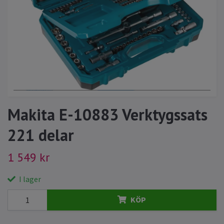
Makita E-10883 Verktygssats
221 delar
1 549 kr
I lager
KÖP