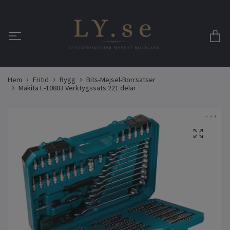
Hem
Fritid
Bygg
Bits-Mejsel-Borrsatser
Makita E-10883 Verktygssats 221 delar