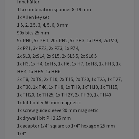
Innehåller:
11x combination spanner 8-19 mm
1x Allen key set
1.5, 2, 2.5, 3, 4, 5, 6, 8 mm
90x bits 25 mm
5x PH0, 5x PH1, 20x PH2, 5x PH3, 1x PH4, 2x PZ0,
2x PZ1, 3x PZ2, 2x PZ3, 1x PZ4,
2x SL3, 2xSL4, 2x SL5, 2x SL5.5, 2x SL6.5
1x H3, 1x H4, 1x H5, 1x H6, 1x H7, 1x H8, 1x HH3, 1x
HH4, 1x HH5, 1x HH6
2x T8, 2x T9, 2x T10, 2x T15, 2x T20, 1x T25, 1x T27,
1x T30, 1x T40, 1x TH8, 1x TH9, 1xTH10, 1x TH15,
1x TH20, 1x TH25, 1x TH27, 2x TH30, 1x TH40
1x bit holder 60 mm magnetic
1x screw guide sleeve 80 mm magnetic
1x drywall bit PH2 25 mm
1x adapter 1/4" square to 1/4" hexagon 25 mm
1/4"