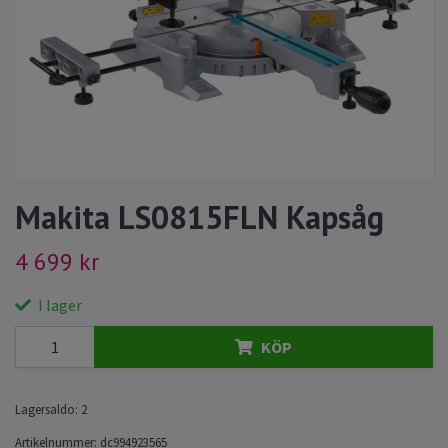
Makita LS0815FLN Kapsåg
4 699 kr
I lager
KÖP
Lagersaldo:
2
Artikelnummer:
dc994923565