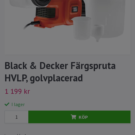
Black & Decker Färgspruta
HVLP, golvplacerad
1 199 kr
I lager
KÖP