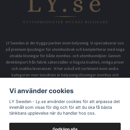
LY Sweden är din trygga partner inom belysning. Vi specialiserar oss
på premium ljusslingor för utomhusbruk och kompletterar med noga
utvalda lösningar för både inomhus- och utomhusmiljöer. Genom
direktimport från fabrik säkerställer vi högsta kvalitet, rimliga priser
och snabba leveranser.. Vi har också ett sortiment inom andra
kategorier men tonvikten är belysningslösningar inomhus och
utomhusbruk.
Vi använder cookies
LY Sweden - Ly.se använder cookies för att anpassa det
Information
innehåll som visas för dig och för att du ska få bästa
tänkbara upplevelse när du handlar hos oss.
Godkänn alla