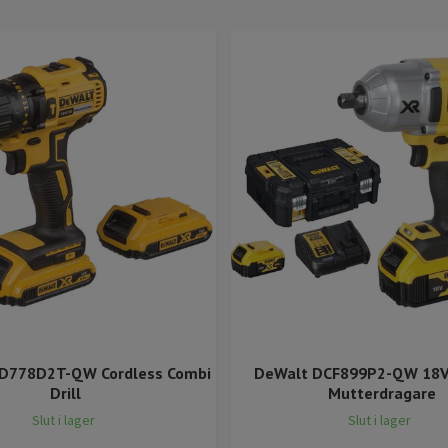
D778D2T-QW Cordless Combi
DeWalt DCF899P2-QW 18V 
Drill
Mutterdragare
Slut i lager
Slut i lager