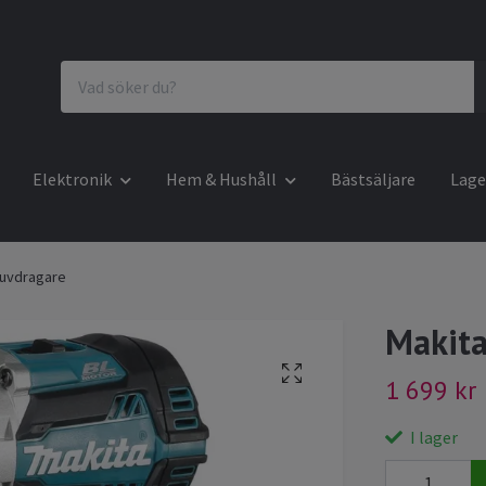
Elektronik
Hem & Hushåll
Bästsäljare
Lage
ruvdragare
Makita
1 699 kr
I lager