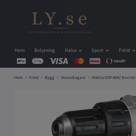
Hem
Belysning
Hälsa
Sport
Fritid
Hem
Fritid
Bygg
Skruvdragare
Makita DDF484Z Borrsk