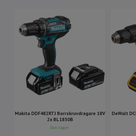
Makita DDF482RTJ Borrskruvdragare 18V
DeWalt DC
2x BL1850B
Slut i lager