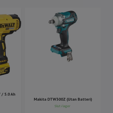
/ 5.0 Ah
Makita DTW300Z (Utan Batteri)
Slut i lager