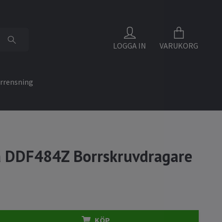
LOGGA IN
VARUKORG
rrensning
 DDF484Z Borrskruvdragare
KÖP