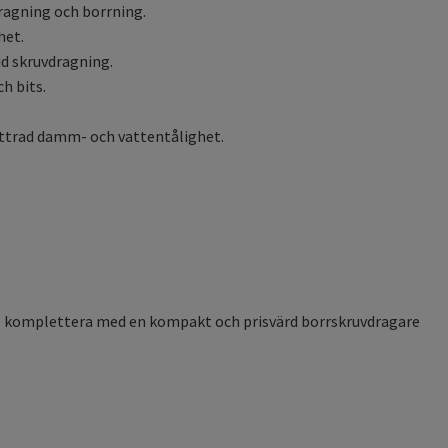
ragning och borrning.
het.
id skruvdragning.
h bits.
ttrad damm- och vattentålighet.
ll komplettera med en kompakt och prisvärd borrskruvdragare