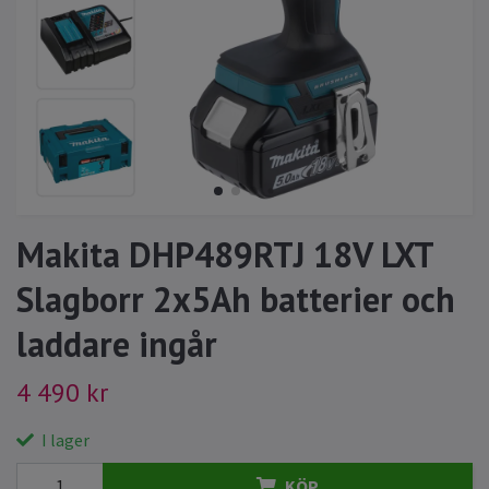
Makita DHP489RTJ 18V LXT
Slagborr 2x5Ah batterier och
laddare ingår
4 490 kr
I lager
KÖP