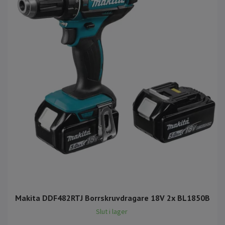
Makita DDF482RTJ Borrskruvdragare 18V 2x BL1850B
Slut i lager