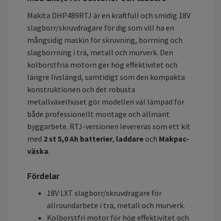
Makita DHP489RTJ är en kraftfull och smidig 18V
slagborr/skruvdragare för dig som vill ha en
mångsidig maskin för skruvning, borrning och
slagborrning i trä, metall och murverk. Den
kolborstfria motorn ger hög effektivitet och
längre livslängd, samtidigt som den kompakta
konstruktionen och det robusta
metallväxelhuset gör modellen väl lämpad för
både professionellt montage och allmänt
byggarbete. RTJ-versionen levereras som ett kit
med
2 st 5,0 Ah batterier
,
laddare
och
Makpac-
väska
.
Fördelar
18V LXT slagborr/skruvdragare för
allroundarbete i trä, metall och murverk.
Kolborstfri motor för hög effektivitet och