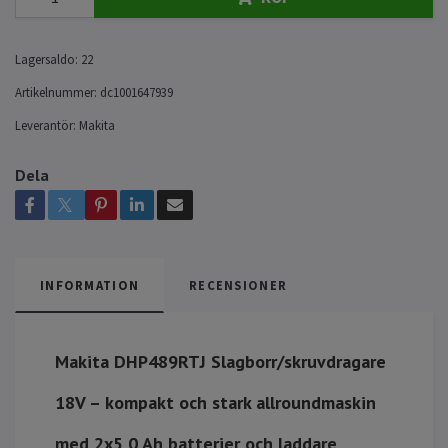
Lagersaldo:
22
Artikelnummer:
dc1001647939
Leverantör:
Makita
Dela
INFORMATION
RECENSIONER
Makita DHP489RTJ Slagborr/skruvdragare
18V – kompakt och stark allroundmaskin
med 2x5,0 Ah batterier och laddare