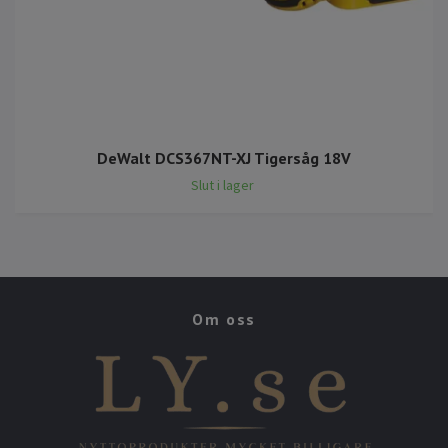
DeWalt DCS367NT-XJ Tigersåg 18V
Slut i lager
Om oss