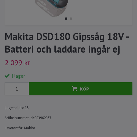
Makita DSD180 Gipssåg 18V -
Batteri och laddare ingår ej
2 099 kr
I lager
KÖP
Lagersaldo:
15
Artikelnummer:
dc993962957
Leverantör:
Makita