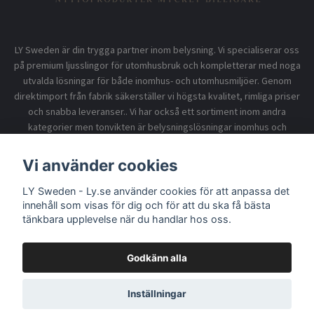
LY Sweden är din trygga partner inom belysning. Vi specialiserar oss
på premium ljusslingor för utomhusbruk och kompletterar med noga
utvalda lösningar för både inomhus- och utomhusmiljöer. Genom
direktimport från fabrik säkerställer vi högsta kvalitet, rimliga priser
och snabba leveranser.. Vi har också ett sortiment inom andra
kategorier men tonvikten är belysningslösningar inomhus och
utomhusbruk.
Vi använder cookies
LY Sweden - Ly.se använder cookies för att anpassa det
Information
innehåll som visas för dig och för att du ska få bästa
tänkbara upplevelse när du handlar hos oss.
Godkänn alla
© 2026 LY Sweden - Ly.se
Inställningar