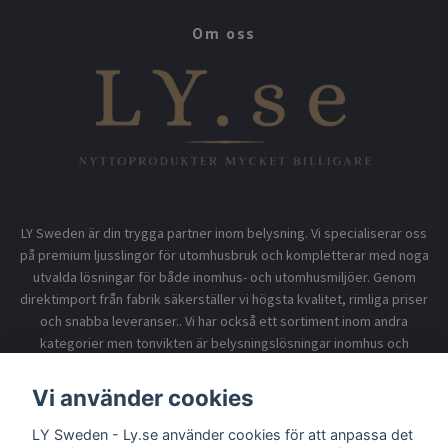
Om oss
LY Sweden är din trygga partner inom belysning. Vi specialiserar oss
på premium ljusslingor för utomhusbruk och kompletterar med noga
utvalda lösningar för både inomhus- och utomhusmiljöer. Genom
direktimport från fabrik säkerställer vi högsta kvalitet, rimliga priser
och snabba leveranser.. Vi har också ett sortiment inom andra
kategorier men tonvikten är belysningslösningar inomhus och
utomhusbruk.
Vi använder cookies
LY Sweden - Ly.se använder cookies för att anpassa det
Information