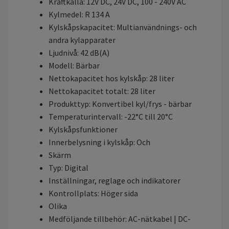
Kraftkälla: 12V DC, 24V DC, 100 - 240V AC
Kylmedel: R 134 A
Kylskåpskapacitet: Multianvändnings- och
andra kylapparater
Ljudnivå: 42 dB(A)
Modell: Bärbar
Nettokapacitet hos kylskåp: 28 liter
Nettokapacitet totalt: 28 liter
Produkttyp: Konvertibel kyl/frys - bärbar
Temperaturintervall: -22°C till 20°C
Kylskåpsfunktioner
Innerbelysning i kylskåp: Och
Skärm
Typ: Digital
Inställningar, reglage och indikatorer
Kontrollplats: Höger sida
Olika
Medföljande tillbehör: AC-nätkabel | DC-