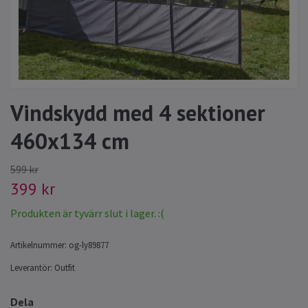
Vindskydd med 4 sektioner
460x134 cm
599 kr
399 kr
Produkten är tyvärr slut i lager. :(
Artikelnummer:
og-ly89877
Leverantör:
Outfit
Dela