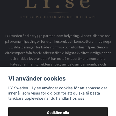
LY Sweden är din trygga partner inom belysning. Vi specialiserar oss
på premium ljusslingor för utomhusbruk och kompletterar med noga
utvalda lösningar för både inomhus- och utomhusmiljöer. Genom
direktimport från fabrik säkerställer vi högsta kvalitet, rimliga priser
och snabba leveranser.. Vi har också ett sortiment inom andra
kategorier men tonvikten är belysningslösningar inomhus och
utomhusbruk.
Vi använder cookies
LY Sweden - Ly.se använder cookies för att anpassa det
Information
innehåll som visas för dig och för att du ska få bästa
tänkbara upplevelse när du handlar hos oss.
Godkänn alla