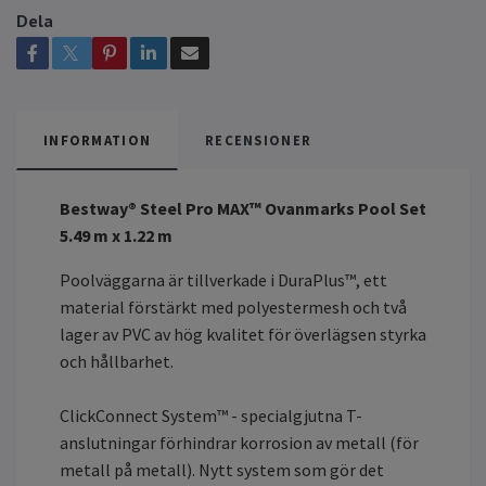
Dela
INFORMATION
RECENSIONER
Bestway® Steel Pro MAX™ Ovanmarks Pool Set
5.49 m x 1.22 m
Poolväggarna är tillverkade i DuraPlus™, ett
material förstärkt med polyestermesh och två
lager av PVC av hög kvalitet för överlägsen styrka
och hållbarhet.
ClickConnect System™ - specialgjutna T-
anslutningar förhindrar korrosion av metall (för
metall på metall). Nytt system som gör det