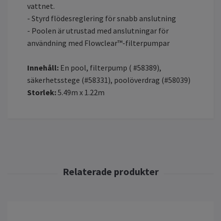
vattnet.
- Styrd flödesreglering för snabb anslutning
- Poolen är utrustad med anslutningar för
användning med Flowclear™-filterpumpar
Innehåll:
En pool, filterpump ( #58389),
säkerhetsstege (#58331), poolöverdrag (#58039)
Storlek:
5.49m x 1.22m