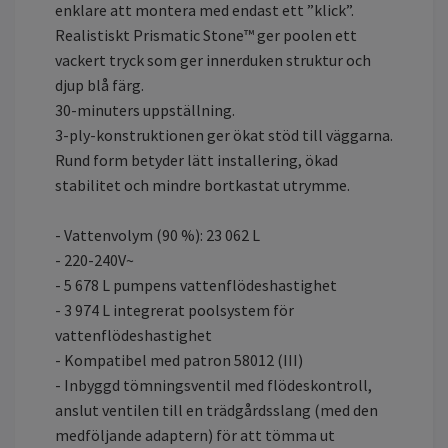
enklare att montera med endast ett ”klick”.
Realistiskt Prismatic Stone™ ger poolen ett
vackert tryck som ger innerduken struktur och
djup blå färg.
30-minuters uppställning.
3-ply-konstruktionen ger ökat stöd till väggarna.
Rund form betyder lätt installering, ökad
stabilitet och mindre bortkastat utrymme.
- Vattenvolym (90 %): 23 062 L
- 220-240V~
- 5 678 L pumpens vattenflödeshastighet
- 3 974 L integrerat poolsystem för
vattenflödeshastighet
- Kompatibel med patron 58012 (III)
- Inbyggd tömningsventil med flödeskontroll,
anslut ventilen till en trädgårdsslang (med den
medföljande adaptern) för att tömma ut