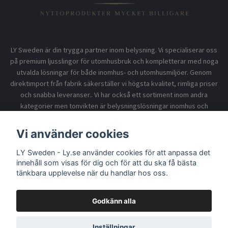
LY Sweden är din trygga partner inom belysning. Vi specialiserar oss
på premium ljusslingor för utomhusbruk och kompletterar med noga
utvalda lösningar för både inomhus- och utomhusmiljöer. Genom
direktimport från fabrik säkerställer vi högsta kvalitet, rimliga priser
och snabba leveranser.. Vi har också ett sortiment inom andra
kategorier men tonvikten är belysningslösningar inomhus och
utomhusbruk.
Vi använder cookies
Information
LY Sweden - Ly.se använder cookies för att anpassa det
innehåll som visas för dig och för att du ska få bästa
tänkbara upplevelse när du handlar hos oss.
Godkänn alla
© 2026 LY Sweden - Ly.se
Inställningar