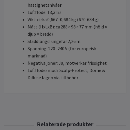
hastighetsnivåer
Luftflöde: 13,3 l/s
Vikt: cirka 0,667–0,684 kg (670‑684 g)
Mått (HxLxB): ca 288 × 98 × 77 mm (höjd ×
djup × bredd)
Sladdlängd: ungefär 2,26 m
Spänning: 220–240 V (för europeisk
marknad)
Negativa joner: Ja, motverkar frissighet
Luftflödesmodi: Scalp‑Protect, Dome &
Diffuse lägen via tillbehör