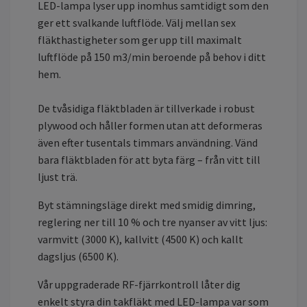
LED-lampa lyser upp inomhus samtidigt som den
ger ett svalkande luftflöde. Välj mellan sex
fläkthastigheter som ger upp till maximalt
luftflöde på 150 m3/min beroende på behov i ditt
hem.
De tvåsidiga fläktbladen är tillverkade i robust
plywood och håller formen utan att deformeras
även efter tusentals timmars användning. Vänd
bara fläktbladen för att byta färg – från vitt till
ljust trä.
Byt stämningsläge direkt med smidig dimring,
reglering ner till 10 % och tre nyanser av vitt ljus:
varmvitt (3000 K), kallvitt (4500 K) och kallt
dagsljus (6500 K).
Vår uppgraderade RF-fjärrkontroll låter dig
enkelt styra din takfläkt med LED-lampa var som