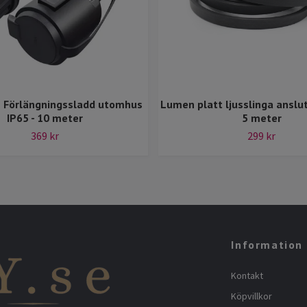
 Förlängningssladd utomhus
Lumen platt ljusslinga anslu
IP65 - 10 meter
5 meter
369 kr
299 kr
Information
Kontakt
Köpvillkor