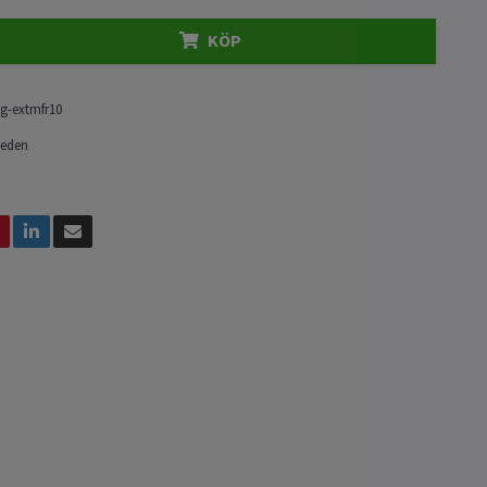
KÖP
g-extmfr10
weden