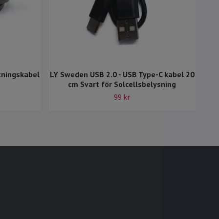
tningskabel
LY Sweden USB 2.0 - USB Type-C kabel 20
LY 
cm Svart för Solcellsbelysning
99 kr