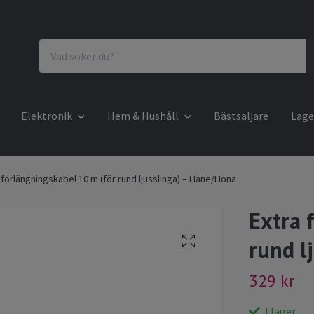
Elektronik
Hem & Hushåll
Bästsäljare
Lage
 förlängningskabel 10 m (för rund ljusslinga) – Hane/Hona
Extra 
rund l
329 kr
I lager