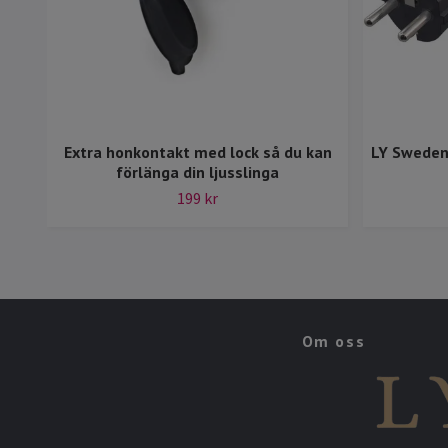
Extra honkontakt med lock så du kan
LY Sweden
förlänga din ljusslinga
199 kr
Om oss