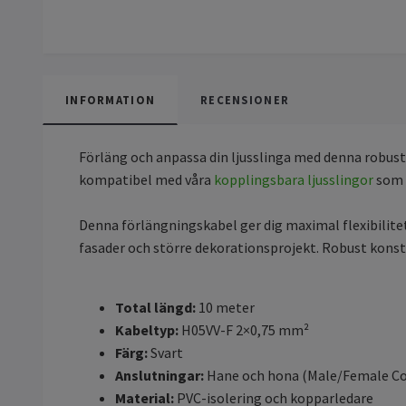
INFORMATION
RECENSIONER
Förläng och anpassa din ljusslinga med denna robus
kompatibel med våra
kopplingsbara ljusslingor
som k
Denna förlängningskabel ger dig maximal flexibilitet
fasader och större dekorationsprojekt. Robust konstr
Total längd:
10 meter
Kabeltyp:
H05VV-F 2×0,75 mm²
Färg:
Svart
Anslutningar:
Hane och hona (Male/Female C
Material:
PVC-isolering och kopparledare