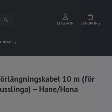
LOGGA IN
VARUKORG
rrensning
förlängningskabel 10 m (för
jusslinga) – Hane/Hona