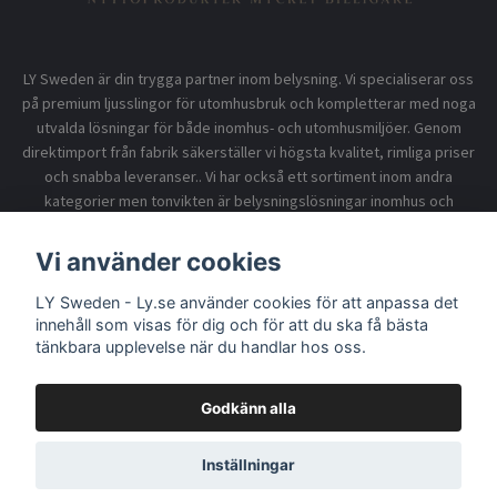
LY Sweden är din trygga partner inom belysning. Vi specialiserar oss
på premium ljusslingor för utomhusbruk och kompletterar med noga
utvalda lösningar för både inomhus- och utomhusmiljöer. Genom
direktimport från fabrik säkerställer vi högsta kvalitet, rimliga priser
och snabba leveranser.. Vi har också ett sortiment inom andra
kategorier men tonvikten är belysningslösningar inomhus och
utomhusbruk.
Vi använder cookies
LY Sweden - Ly.se använder cookies för att anpassa det
Information
innehåll som visas för dig och för att du ska få bästa
tänkbara upplevelse när du handlar hos oss.
Godkänn alla
© 2026 LY Sweden - Ly.se
Inställningar