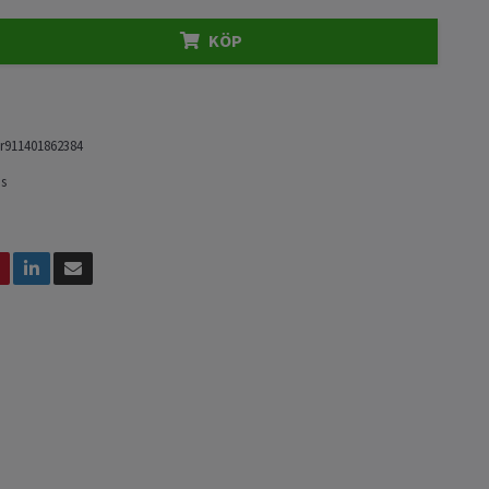
KÖP
r911401862384
ps