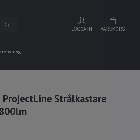
LOGGA IN
VARUKORG
rrensning
s ProjectLine Strålkastare
800lm