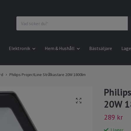
Elektronik
Hem & Hushåll
Bästsäljare
Lage
rd
Philips ProjectLine Strålkastare 20W 1800lm
Philip
20W 1
289 kr
I lager