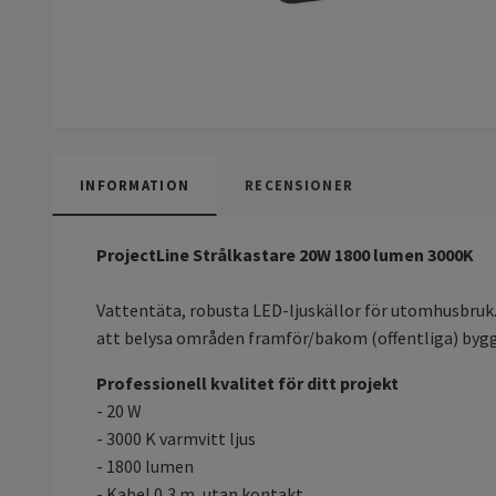
INFORMATION
RECENSIONER
ProjectLine Strålkastare 20W 1800 lumen 3000K
Vattentäta, robusta LED-ljuskällor för utomhusbruk.
att belysa områden framför/bakom (offentliga) byggn
Professionell kvalitet för ditt projekt
- 20 W
- 3000 K varmvitt ljus
- 1800 lumen
- Kabel 0,3 m, utan kontakt