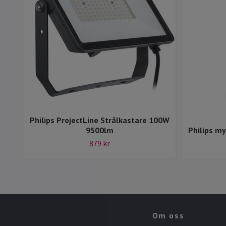
Philips ProjectLine Strålkastare 100W
9500lm
Philips m
879 kr
Om oss