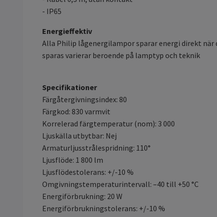
- IP65
Energieffektiv
Alla Philip lågenergilampor sparar energi direkt när
sparas varierar beroende på lamptyp och teknik
Specifikationer
Färgåtergivningsindex: 80
Färgkod: 830 varmvit
Korrelerad färgtemperatur (nom): 3 000
Ljuskälla utbytbar: Nej
Armaturljusstrålespridning: 110°
Ljusflöde: 1 800 lm
Ljusflödestolerans: +/-10 %
Omgivningstemperaturintervall: –40 till +50 °C
Energiförbrukning: 20 W
Energiförbrukningstolerans: +/-10 %