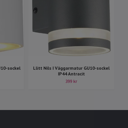
U10-sockel
Llitt Nils I Väggarmatur GU10-sockel
Lli
IP44 Antracit
399 kr