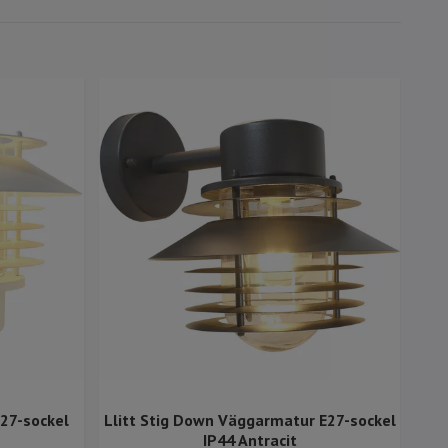
E27-sockel
Llitt Stig Down Väggarmatur E27-sockel
Ll
IP44 Antracit