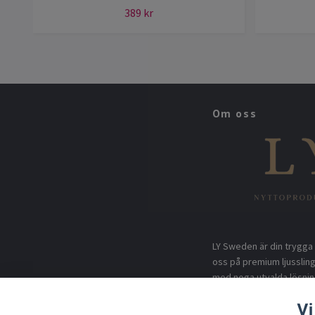
389 kr
Om oss
LY Sweden är din trygga 
oss på premium ljusslin
med noga utvalda lösnin
utomhusmiljöer. Genom di
Vi
högsta kvalitet, rimliga 