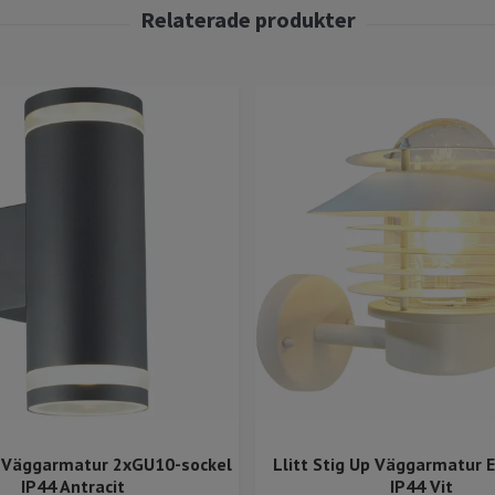
 II Väggarmatur 2xGU10-sockel
Llitt Stig Up Väggarmatur 
IP44 Antracit
IP44 Vit