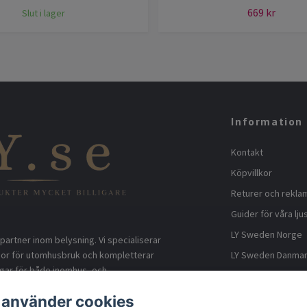
669 kr
Slut i lager
Information
Kontakt
Köpvillkor
Returer och rekla
Guider för våra lju
LY Sweden Norge
partner inom belysning. Vi specialiserar
LY Sweden Danma
gor för utomhusbruk och kompletterar
gar för både inomhus- och
LY Sweden Finland
rektimport från fabrik säkerställer vi
Om LY Sweden AB
 använder cookies
priser och snabba leveranser.. Vi har