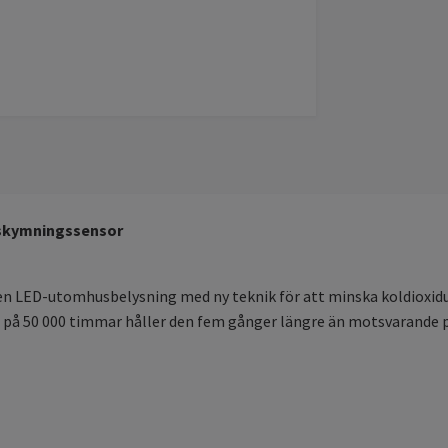
d skymningssensor
riven LED-utomhusbelysning med ny teknik för att minska koldioxi
å 50 000 timmar håller den fem gånger längre än motsvarande pro