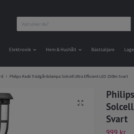
Elektronik
Hem & Hushåll
Bästsäljare
Lage
rd
Philips Radii Trädgårdslampa Solcell Ultra Efficient LED 250lm Svart
Philip
Solcel
Svart
999 kr