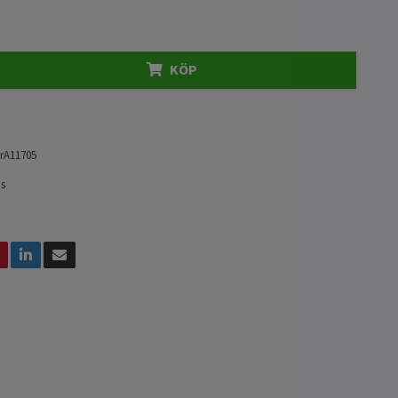
KÖP
rA11705
ps