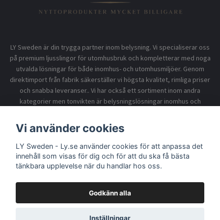
LY Sweden är din trygga partner inom belysning. Vi specialiserar oss
på premium ljusslingor för utomhusbruk och kompletterar med noga
utvalda lösningar för både inomhus- och utomhusmiljöer. Genom
direktimport från fabrik säkerställer vi högsta kvalitet, rimliga priser
och snabba leveranser.. Vi har också ett sortiment inom andra
kategorier men tonvikten är belysningslösningar inomhus och
utomhusbruk.
Vi använder cookies
LY Sweden - Ly.se använder cookies för att anpassa det
Information
innehåll som visas för dig och för att du ska få bästa
tänkbara upplevelse när du handlar hos oss.
Godkänn alla
© 2026 LY Sweden - Ly.se
Inställningar