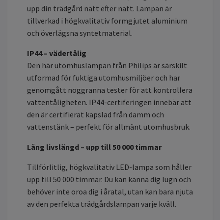
upp din trädgård natt efter natt. Lampan är
tillverkad i högkvalitativ formgjutet aluminium
och överlägsna syntetmaterial.
IP44 – vädertålig
Den här utomhuslampan från Philips är särskilt
utformad för fuktiga utomhusmiljöer och har
genomgått noggranna tester för att kontrollera
vattentåligheten. IP44-certiferingen innebär att
den är certifierat kapslad från damm och
vattenstänk – perfekt för allmänt utomhusbruk.
Lång livslängd – upp till 50 000 timmar
Tillförlitlig, högkvalitativ LED-lampa som håller
upp till 50 000 timmar. Du kan känna dig lugn och
behöver inte oroa dig i åratal, utan kan bara njuta
av den perfekta trädgårdslampan varje kväll.