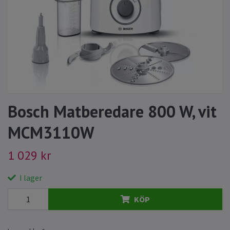
Bosch Matberedare 800 W, vit
MCM3110W
1 029 kr
I lager
KÖP