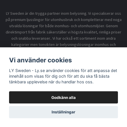
LY Sweden är din trygga partner inom belysning. Vi specialiserar oss
på premium ljusslingor för utomhusbruk och kompletterar med noga
utvalda lösningar för både inomhus- och utomhusmiljöer. Genom
direktimport från fabrik säkerställer vi högsta kvalitet, rimliga priser
och snabba leveranser.. Vi har också ett sortiment inom andra
kategorier men tonvikten är belysningslösningar inomhus och
utomhusbruk.
Vi använder cookies
LY Sweden - Ly.se använder cookies för att anpassa det
Information
innehåll som visas för dig och för att du ska få bästa
tänkbara upplevelse när du handlar hos oss.
Godkänn alla
© 2026 LY Sweden - Ly.se
Inställningar