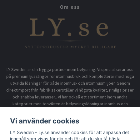
Om oss
LY Sweden är din trygga partner inom belysning. Vi specialiserar oss
på premium ljusslingor för utomhusbruk och kompletterar med noga
utvalda lösningar för både inomhus- och utomhusmiljöer. Genom
direktimport från fabrik säkerställer vi högsta kvalitet, rimliga priser
och snabba leveranser.. Vi har också ett sortiment inom andra
kategorier men tonvikten är belysningslösningar inomhus och
utomhusbruk.
Vi använder cookies
LY Sweden - Ly.se använder cookies för att anpassa det
Information
innehåll som visas för dig och för att du ska få bästa