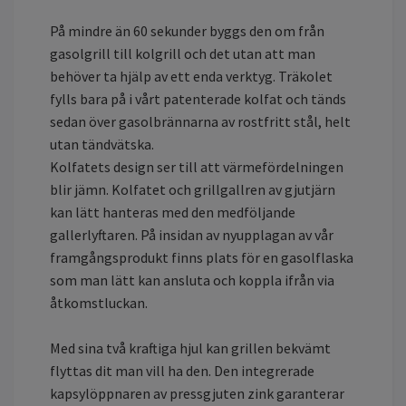
På mindre än 60 sekunder byggs den om från
gasolgrill till kolgrill och det utan att man
behöver ta hjälp av ett enda verktyg. Träkolet
fylls bara på i vårt patenterade kolfat och tänds
sedan över gasolbrännarna av rostfritt stål, helt
utan tändvätska.
Kolfatets design ser till att värmefördelningen
blir jämn. Kolfatet och grillgallren av gjutjärn
kan lätt hanteras med den medföljande
gallerlyftaren. På insidan av nyupplagan av vår
framgångsprodukt finns plats för en gasolflaska
som man lätt kan ansluta och koppla ifrån via
åtkomstluckan.
Med sina två kraftiga hjul kan grillen bekvämt
flyttas dit man vill ha den. Den integrerade
kapsylöppnaren av pressgjuten zink garanterar