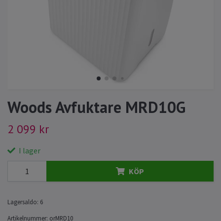
Woods Avfuktare MRD10G
2 099 kr
I lager
KÖP
Lagersaldo:
6
Artikelnummer:
orMRD10