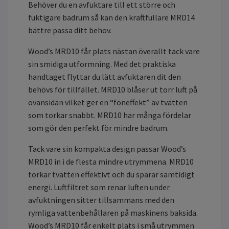
Behöver du en avfuktare till ett större och
fuktigare badrum så kan den kraftfullare MRD14
bättre passa ditt behov.
Wood’s MRD10 får plats nästan överallt tack vare
sin smidiga utformning. Med det praktiska
handtaget flyttar du lätt avfuktaren dit den
behövs för tillfället. MRD10 blåser ut torr luft på
ovansidan vilket ger en “föneffekt” av tvätten
som torkar snabbt. MRD10 har många fördelar
som gör den perfekt för mindre badrum.
Tack vare sin kompakta design passar Wood’s
MRD10 in i de flesta mindre utrymmena. MRD10
torkar tvätten effektivt och du sparar samtidigt
energi. Luftfiltret som renar luften under
avfuktningen sitter tillsammans med den
rymliga vattenbehållaren på maskinens baksida.
Wood’s MRD10 får enkelt plats i små utrymmen