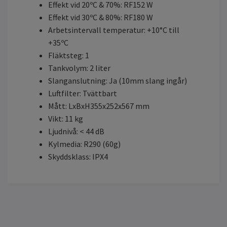
Effekt vid 20ºC & 70%: RF152 W
Effekt vid 30ºC & 80%: RF180 W
Arbetsintervall temperatur: +10°C till
+35ºC
Fläktsteg: 1
Tankvolym: 2 liter
Slanganslutning: Ja (10mm slang ingår)
Luftfilter: Tvättbart
Mått: LxBxH355x252x567 mm
Vikt: 11 kg
Ljudnivå: < 44 dB
Kylmedia: R290 (60g)
Skyddsklass: IPX4