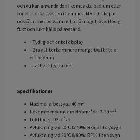
och du kan använda den i kompakta badrum eller
för att torka tvätten i hemmet. MRD10 skapar
också en mer bekväm miljö då mögel, överflödig
fukt och lukt hålls på avstånd.
- Tydlig och enkel display
- Bra att torka mindre mängd tvätt i te x
ett badrum
- Lätt att flytta runt
Specifikationer
Maximal arbetsyta: 40 m²
Rekommenderat arbetsområde: 2-30 m²
Luftflöde: 102 m³/h
Avfuktning vid 20ºC & 70%: RF5,5 liter/dygn
Avfuktning vid 30ºC & 80%: RF10 liter/dygn