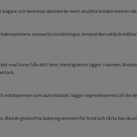
 bagare och levererar därmed de mest utsökta bröden med en idea
bakmaskinens manuella inställningar. Använd den valda brödblandni
fekt oval form från ditt hem. Hemligheten ligger i värmen. Brödm
eslock.
h nötdispenser som automatiskt lägger ingredienserna till din deg
ehov. Med de glutenfria bakprogrammen för bröd och tårta kan du 