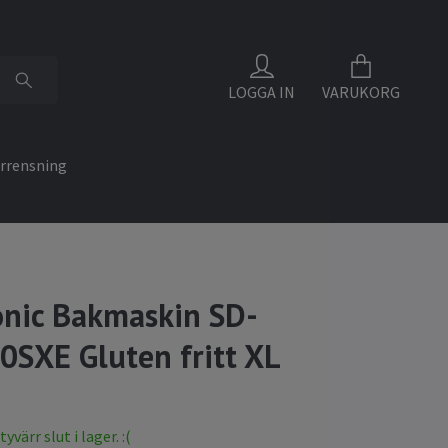
LOGGA IN
VARUKORG
rrensning
nic Bakmaskin SD-
SXE Gluten fritt XL
värr slut i lager. :(