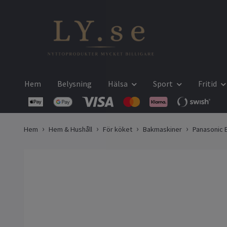
Hem
Belysning
Hälsa
Sport
Fritid
Hem
Hem & Hushåll
För köket
Bakmaskiner
Panasonic 