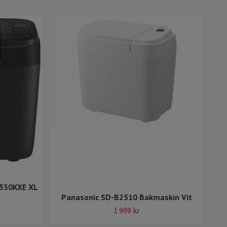
530KXE XL
Panasonic SD-B2510 Bakmaskin Vit
Pan
1 999 kr