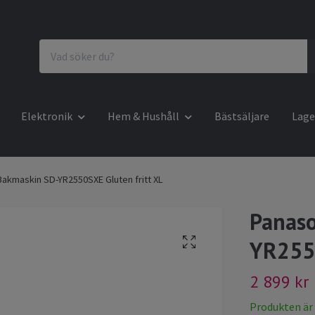
Elektronik
Hem & Hushåll
Bästsäljare
Lage
Bakmaskin SD-YR2550SXE Gluten fritt XL
Panaso
YR2550
2 899 kr
Produkten är ty