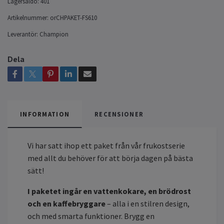
Lagersaldo:
401
Artikelnummer:
orCHPAKET-FS610
Leverantör:
Champion
Dela
INFORMATION
RECENSIONER
Vi har satt ihop ett paket från vår frukostserie
med allt du behöver för att börja dagen på bästa
sätt!
I paketet ingår en vattenkokare, en brödrost
och en kaffebryggare
– alla i en stilren design,
och med smarta funktioner. Brygg en