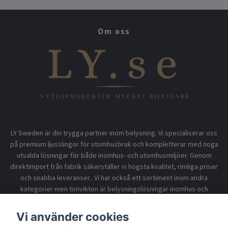
Om oss
LY Sweden är din trygga partner inom belysning. Vi specialiserar oss
på premium ljusslingor för utomhusbruk och kompletterar med noga
utvalda lösningar för både inomhus- och utomhusmiljöer. Genom
direktimport från fabrik säkerställer vi högsta kvalitet, rimliga priser
och snabba leveranser.. Vi har också ett sortiment inom andra
kategorier men tonvikten är belysningslösningar inomhus och
utomhusbruk.
Vi använder cookies