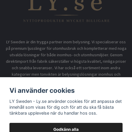
LY Sweden är din trygga partner inom belysning. Vi specialiserar oss
på premium ljusslingor för utomhusbruk och kompletterar med noga
utvalda lösningar för både inomhus- och utomhusmiljöer. Genom
direktimport från fabrik säkerställer vi högsta kvalitet, rimliga priser
och snabba leveranser.. Vi har också ett sortiment inom andra
kategorier men tonvikten är belysningslösningar inomhus och
utomhusbruk.
Vi använder cookies
LY Sweden - Ly.se använder cookies för att anpassa det
Information
innehåll som visas för dig och för att du ska få bästa
tänkbara upplevelse när du handlar hos oss.
Godkänn alla