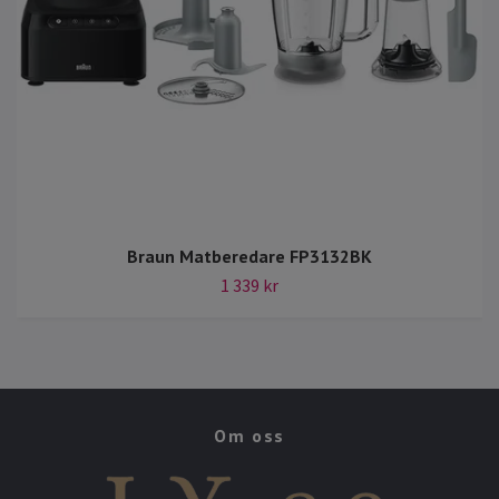
Braun Matberedare FP3132BK
1 339 kr
Om oss